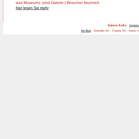
was Museums- (und Galerie-) Besucher fasziniert.
hier lesen Sie mehr
Galerie KoKo
·
Impres
Art Brut
· Outsider Art · Charity Art · Kunst