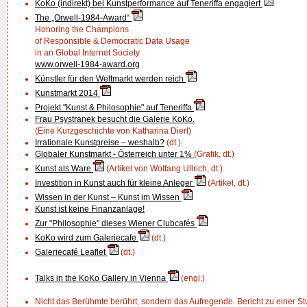
KoKo (indirekt) bei Kunstperformance auf Teneriffa engagiert
The „Orwell-1984-Award“
Honoring the Champions
of Responsible & Democratic Data Usage
in an Global Internet Society
www.orwell-1984-award.org
Künstler für den Weltmarkt werden reich
Kunstmarkt 2014
Projekt "Kunst & Philosophie" auf Teneriffa
Frau Psystranek besucht die Galerie KoKo.
(Eine Kurzgeschichte von Katharina Dierl)
Irrationale Kunstpreise – weshalb?
(dt.)
Globaler Kunstmarkt - Österreich unter 1%
(Grafik, dt.)
Kunst als Ware
(Artikel von Wolfang Ullrich, dt.)
Investition in Kunst auch für kleine Anleger
(Artikel, dt.)
Wissen in der Kunst – Kunst im Wissen
Kunst ist keine Finanzanlage!
Zur "Philosophie" dieses Wiener Clubcafés
KoKo wird zum Galeriecafe
(dt.)
Galeriecafé Leaflet
(dt.)
Talks in the KoKo Gallery in Vienna
(engl.)
Nicht das Berühmte berührt, sondern das Aufregende. Bericht zu einer St