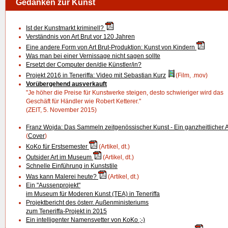
Gedanken zur Kunst
Ist der Kunstmarkt kriminell?
Verständnis von Art Brut vor 120 Jahren
Eine andere Form von Art Brut-Produktion: Kunst von Kindern
Was man bei einer Vernissage nicht sagen sollte
Ersetzt der Computer den/die Künstler/in?
Projekt 2016 in Teneriffa: Video mit Sebastian Kurz
(Film, .mov)
Vorübergehend ausverkauft
"Je höher die Preise für Kunstwerke steigen, desto schwieriger wird das
Geschäft für Händler wie Robert Ketterer."
(ZEIT, 5. November 2015)
Franz Wojda: Das Sammeln zeitgenössischer Kunst - Ein ganzheitlicher 
(
Cover
)
KoKo für Erstsemester
(Artikel, dt.)
Outsider Art im Museum
(Artikel, dt.)
Schnelle Einführung in Kunststile
Was kann Malerei heute?
(Artikel, dt.)
Ein "Aussenprojekt"
im Museum für Moderen Kunst (TEA) in Teneriffa
Projektbericht des österr. Außenministeriums
zum Teneriffa-Projekt in 2015
Ein intelligenter Namensvetter von KoKo ;-)